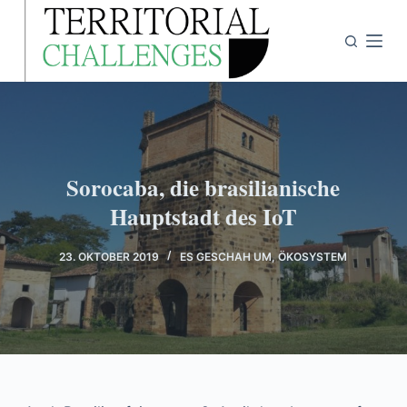
Z
u
m
I
n
h
a
Sorocaba, die brasilianische
l
Hauptstadt des IoT
t
s
p
23. OKTOBER 2019
ES GESCHAH UM
,
ÖKOSYSTEM
r
i
n
g
e
n