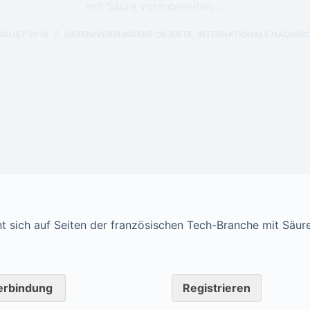
mit Säure vorzubereiten ...
AUGUST 2016
DATEN/VERBUNDENE OBJEKTE
,
INTERNATIONALE NACHRI
nt sich auf Seiten der französischen Tech-Branche mit Säur
erbindung
Registrieren