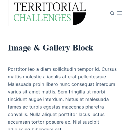
P
a
s
s
e
Image & Gallery Block
r
a
u
c
Porttitor leo a diam sollicitudin tempor id. Cursus
o
mattis molestie a iaculis at erat pellentesque.
n
Malesuada proin libero nunc consequat interdum
t
varius sit amet mattis. Sem fringilla ut morbi
e
tincidunt augue interdum. Netus et malesuada
n
fames ac turpis egestas maecenas pharetra
u
convallis. Nulla aliquet porttitor lacus luctus
accumsan tortor posuere ac. Nisl suscipit
adipiscing bibendum est.