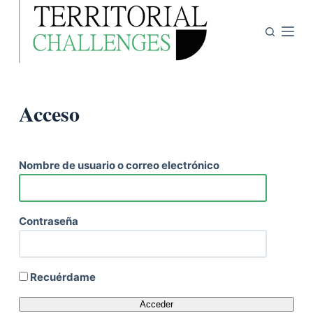
S
a
l
t
a
Acceso
r
a
l
c
Nombre de usuario o correo electrónico
o
n
t
Contraseña
e
n
i
Recuérdame
d
o