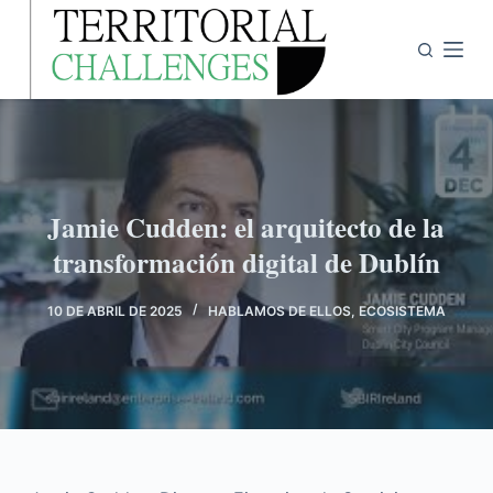
S
a
l
t
a
r
a
Jamie Cudden: el arquitecto de la
l
transformación digital de Dublín
c
o
n
10 DE ABRIL DE 2025
HABLAMOS DE ELLOS
,
ECOSISTEMA
t
e
n
i
d
o