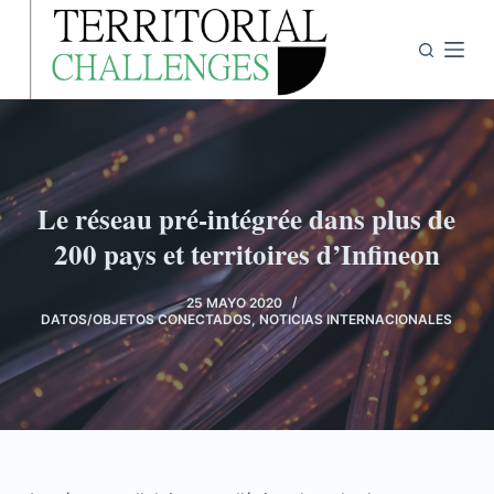
S
a
l
t
a
r
a
Le réseau pré-intégrée dans plus de
l
200 pays et territoires d’Infineon
c
o
25 MAYO 2020
n
DATOS/OBJETOS CONECTADOS
,
NOTICIAS INTERNACIONALES
t
e
n
i
d
o